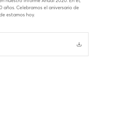
n nuestro Informe Anual 2020. En él, 
10 años. Celebramos el aniversario de 
nde estamos hoy.