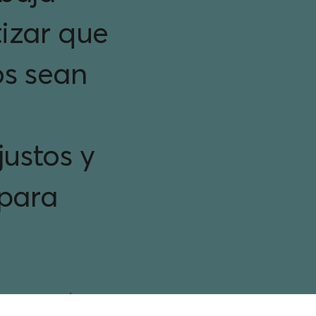
izar que
os sean
justos y
 para
PROGRAMAS
C
A DE
POLÍTICA