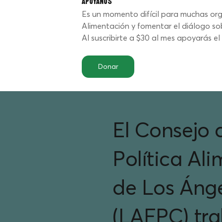
Apóyanos
Es un momento difícil para muchas orga
Alimentación y fomentar el diálogo s
Al suscribirte a $30 al mes apoyarás e
Donar
El Consejo 
Política Al
de Los Áng
(LAFPC) tra