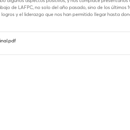
o algunos aspectos positivos, y nos complace presentarlos e
rabajo de LAFPC, no solo del año pasado, sino de los últimos 
 logros y el liderazgo que nos han permitido llegar hasta do
inal
.pdf