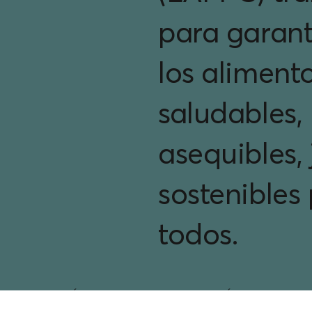
para garant
los aliment
saludables,
asequibles, 
sostenibles
todos.
SUSCRÍBETE A NUESTRO BOLETÍN
ACERC
INFORMATIVO