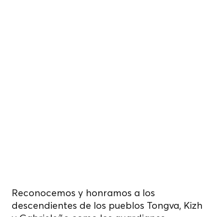
Vivimos, trabajamos
y cultivamos
alimentos.
sobre tierras
indígenas no
cedidas.
Reconocemos y honramos a los
descendientes de los pueblos Tongva, Kizh