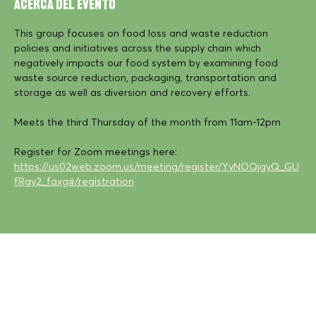
Acerca del evento
This group focuses on food loss and waste reduction 
policies and initiatives across the supply chain which 
negatively impacts our food system by examining food 
waste source reduction, packaging, transportation and 
storage as well as diversion and recovery efforts.
Meets the third Thursday of the month from 11am-12pm
Register for Zoom meetings here: 
https://us02web.zoom.us/meeting/register/YyNOQjgyQ_GU
fRgy2_faxg#/registration
Vivimos, trabajamos
y cultivamos