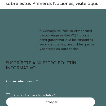
sobre estas Primeras Naciones, visite
aquí.
El Consejo de Política Alimentaria
de Los Ángeles (LAFPC) trabaja
para garantizar que los alimentos
sean saludables, asequibles, justos
y sostenibles para todos.
SUSCRÍBETE A NUESTRO BOLETÍN
INFORMATIVO
Correo electrónico
*
Sí, suscríbeme a tu boletín
*
Entregar