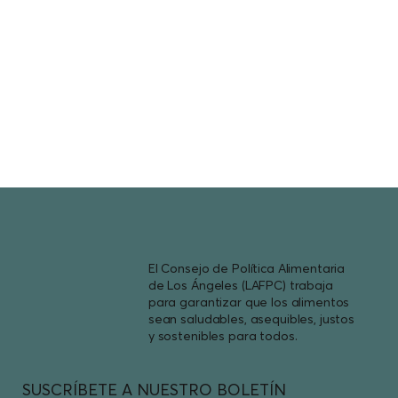
El Consejo de Política Alimentaria
de Los Ángeles (LAFPC) trabaja
para garantizar que los alimentos
sean saludables, asequibles, justos
y sostenibles para todos.
SUSCRÍBETE A NUESTRO BOLETÍN