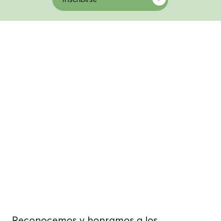
Vivimos, trabajamos
y cultivamos
alimentos.
sobre tierras
indígenas no
cedidas.
Reconocemos y honramos a los