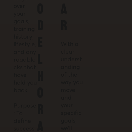
over
o
a
your
goals,
d
r
training
history,
e
With a
lifestyle,
clear
and any
l
underst
roadblo
anding
cks that
h
of the
have
way you
held you
move
back.
o
and
your
Purpose
r
specific
: To
goals,
define
a
we’ll
success