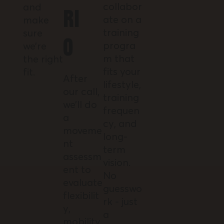
collabor
and
ri
ate on a
make
training
sure
o
progra
we’re
m that
the right
fits your
fit.
After
lifestyle,
our call,
training
we’ll do
frequen
a
cy, and
moveme
long-
nt
term
assessm
vision.
ent to
No
evaluate
guesswo
flexibilit
rk - just
y,
a
mobility,