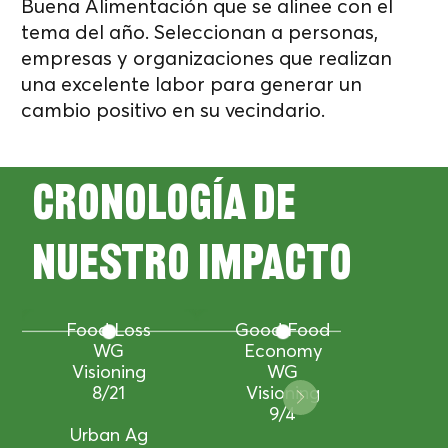
Buena Alimentación que se alinee con el
tema del año. Seleccionan a personas,
empresas y organizaciones que realizan
una excelente labor para generar un
cambio positivo en su vecindario.
September
Conduct At
Least 30
Key
Cronología de
Stakeholder
Interviews
August
nuestro impacto
Survey
Close Survey
Oc
Launch
by 9/25
Goo
Ec
Food Loss
Good Food
Progr
WG
Economy
1
Visioning
WG
8/21
Visioning
Susta
9/4
Conv
Urban Ag
Clos