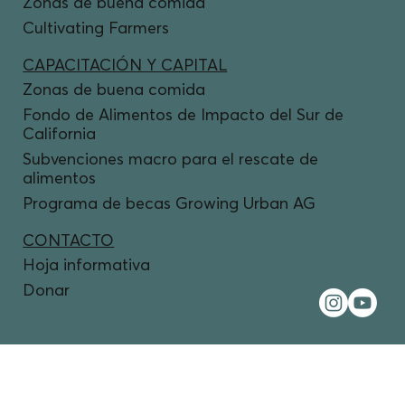
Zonas de buena comida
Cultivating Farmers
CAPACITACIÓN Y CAPITAL
Zonas de buena comida
Fondo de Alimentos de Impacto del Sur de
California
Subvenciones macro para el rescate de
alimentos
Programa de becas Growing Urban AG
CONTACTO
Hoja informativa
Donar