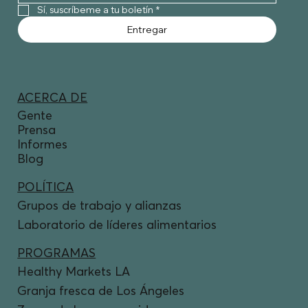
Sí, suscríbeme a tu boletín
*
Entregar
ACERCA DE
Gente
Prensa
Informes
Blog
POLÍTICA
Grupos de trabajo y alianzas
Laboratorio de líderes alimentarios
PROGRAMAS
Healthy Markets LA
Granja fresca de Los Ángeles